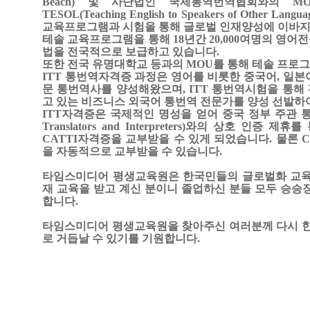
Beach)
및 사단법인 국제통역번역협회와의
M
TESOL(Teaching English to Speakers of Other Langua
교육프로그램과 시험을 통해 글로벌 인재양성에 이바
테솔 교육프로그램을 통해
18
년간
20,000
여명의 영어전
법을 전국적으로 보급하고 있습니다
.
또한 전국 유명대학교 등과의
MOU
를 통해 테솔 프로
ITT
통번역자격증 과정은 영어를 비롯한 중국어
,
일본
문 통번역사를 양성해왔으며
, ITT
통번역시험을 통해 
고 있는 비즈니스 외국어 통번역 전문가를 양성 선발하
ITT
자격증은 국제적인 명성을 얻어 중국 정부 주관
Translators and Interpreters)
와의 상호 인증 제휴를
CATTI
자격증을 교부받을 수 있게 되었습니다
.
물론
C
을 자동적으로 교부받을 수 있습니다
.
타임스미디어 평생교육원은 한국민들의 글로벌화 교육
재 교육을 받고 계신 분이니 졸업하신 분들 모두 승승
합니다
.
타임스미디어 평생교육원을 찾아주신 여러분께 다시 한 
로 거듭날 수 있기를 기원합니다
.