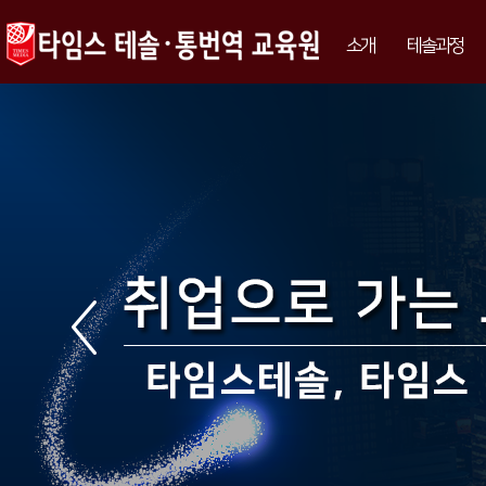
소개
테솔과정